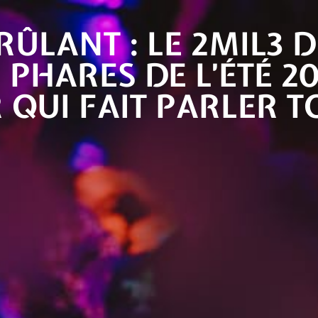
.com
Plan d'accès
ÛLANT : LE 2MIL3 D
eil
Le club
Horaires & Tarifs
Galerie
Nos
PHARES DE L’ÉTÉ 20
R QUI FAIT PARLER T