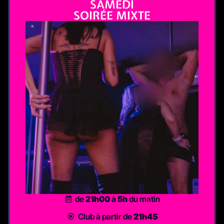
SAMEDI
SOIRÉE MIXTE
de
21h00
à
5h
du matin
Club à partir de
21h45