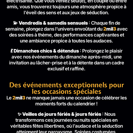
électrisante. Que vous veniez seul(e), en couple ou entre
amis, vous trouverez toujours une atmosphère propice à
l’éveil des sens et aux jeux de séduction.
💫
Vendredis & samedis sensuels
: Chaque fin de
semaine, plongez dans l’univers envoûtant du
2
mil
3
avec
des soirées à thème, des performances captivantes et
une ambiance propice à toutes les audaces.
💃
Dimanches chics & détendus
: Prolongez le plaisir
avec nos événements du dimanche après-midi, une
invitation au lâcher-prise et à la détente dans un cadre
exclusif et raffiné.
Des événements exceptionnels pour
les occasions spéciales
Le
2
mil
3
ne manque jamais une occasion de célébrer les
moments forts du calendrier !
✨
Veilles de jours fériés & jours fériés
: Nous
transformons ces journées ou nuits spéciales en
véritables fêtes libertines, où l’audace et la séduction
atteignent leur paroxysme. Soirées costumées,