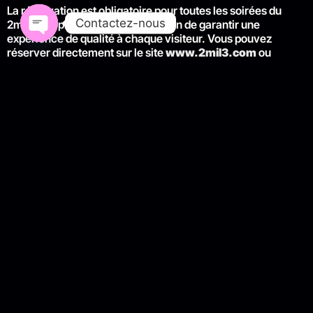
La réservation est obligatoire pour toutes les soirées du
Contactez-nous
2mil3, les places étant limitées afin de garantir une
expérience de qualité à chaque visiteur. Vous pouvez
Open chaty
réserver directement sur le site
www.2mil3.com
ou
contacter le club au
06 83 94 44 38
. Certains événements
sont également accessibles via la plateforme Wyylde.
Le 2mil3 est-il ouvert aux
personnes qui découvrent le
libertinage pour la première fois ?
Absolument. Le 2mil3 accueille aussi bien les initiés que les
curieux, dans un esprit de bienveillance et de respect total.
Les Balnéos du Dimanche (14h–19h) constituent une
excellente première approche pour découvrir l’atmosphère
du lieu dans un cadre détendu, avant d’envisager les
soirées thématiques.
Quels équipements balnéo sont
disponibles au 2mil3 ?
Le 2mil3 dispose du plus grand espace balnéo libertin de la