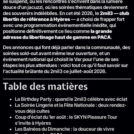
se suspend, où les rencontres s’écrivent dans la lumière
douce d’un jacuzzi, où les soirées thématiques deviennent
des souvenirs indélébiles. En cet été 2026, le
2mil3 — club
libertin de référence à Hyères
— a choisi de frapper fort
avec une programmation événementielle inédite, qui
positionne définitivement ce lieu comme
la grande
adresse du libertinage haut de gamme en PACA
.
Des annonces qui font déjà parler dans la communauté, des
soirées sold-out avant même leur ouverture, et un
événement national qui choisit le Var pour l’une de ses
étapes les plus attendues : voici tout ce qu’il faut savoir sur
l’actualité brûlante du 2mil3 ce juillet-août 2026.
Table des matières
La Birthday Party : quand le 2mil3 célèbre avec éclat
La Soirée Lingerie et la Fête Nationale : deux rendez-
vous déjà cultes
Coup d’éclat du 1er août : le SKYN Pleasure Tour
s’invite à Hyères
Les Balnéos du Dimanche : la douceur de vivre