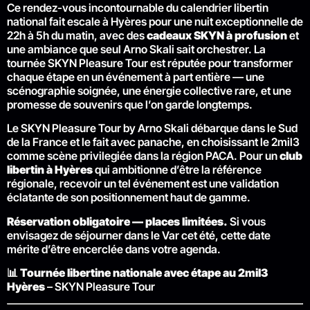
Ce rendez-vous incontournable du calendrier libertin
national fait escale à Hyères pour une nuit exceptionnelle de
22h à 5h du matin, avec des
cadeaux SKYN à profusion
et
une ambiance que seul Arno Skali sait orchestrer. La
tournée SKYN Pleasure Tour est réputée pour transformer
chaque étape en un événement à part entière — une
scénographie soignée, une énergie collective rare, et une
promesse de souvenirs que l’on garde longtemps.
Le SKYN Pleasure Tour by Arno Skali débarque dans le Sud
de la France et le fait avec panache, en choisissant le 2mil3
comme scène privilegiée dans la région PACA. Pour un
club
libertin à Hyères
qui ambitionne d’être la référence
régionale, recevoir un tel événement est une validation
éclatante de son positionnement haut de gamme.
Réservation obligatoire — places limitées.
Si vous
envisagez de séjourner dans le Var cet été, cette date
mérite d’être encerclée dans votre agenda.
📊
Tournée libertine nationale avec étape au 2mil3
Hyères
– SKYN Pleasure Tour