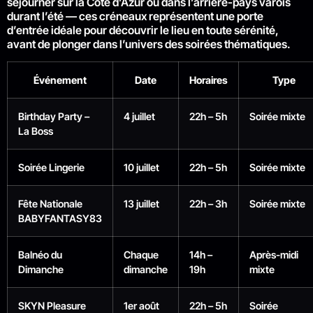
séjourner sur la Côte d’Azur ou dans l’arrière-pays varois
durant l’été — ces créneaux représentent une porte
d’entrée idéale pour découvrir le lieu en toute sérénité,
avant de plonger dans l’univers des soirées thématiques.
Événement
Date
Horaires
Type
Birthday Party –
4 juillet
22h – 5h
Soirée mixte
La Boss
Soirée Lingerie
10 juillet
22h – 5h
Soirée mixte
Fête Nationale
13 juillet
22h – 3h
Soirée mixte
BABYFANTASY83
Balnéo du
Chaque
14h –
Après-midi
Dimanche
dimanche
19h
mixte
SKYN Pleasure
1er août
22h – 5h
Soirée