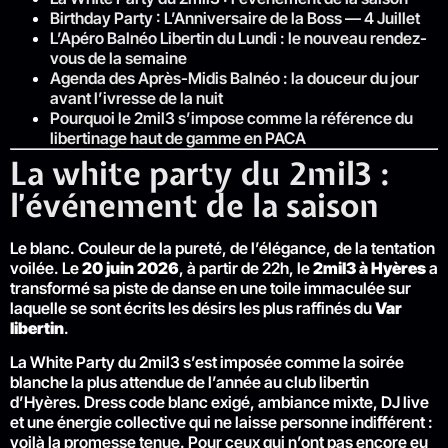
Birthday Party : L’Anniversaire de la Boss — 4 Juillet
L’Apéro Balnéo Libertin du Lundi : le nouveau rendez-
vous de la semaine
Agenda des Après-Midis Balnéo : la douceur du jour
avant l’ivresse de la nuit
Pourquoi le 2mil3 s’impose comme la référence du
libertinage haut de gamme en PACA
La white party du 2mil3 :
l’événement de la saison
Le blanc. Couleur de la pureté, de l’élégance, de la tentation
voilée. Le
20 juin 2026
, à partir de 22h, le
2mil3 à Hyères
a
transformé sa piste de danse en une toile immaculée sur
laquelle se sont écrits les désirs les plus raffinés du
Var
libertin
.
La White Party du 2mil3 s’est imposée comme la soirée
blanche la plus attendue de l’année au club libertin
d’Hyères. Dress code blanc exigé, ambiance mixte, DJ live
et une énergie collective qui ne laisse personne indifférent :
voilà la promesse tenue. Pour ceux qui n’ont pas encore eu