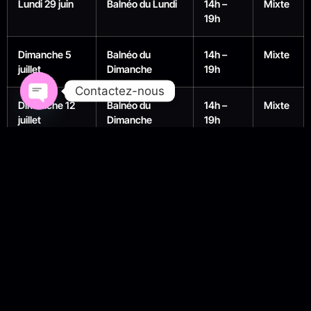
Lundi 29 juin
Balnéo du Lundi
14h –
Mixte
19h
Dimanche 5
Balnéo du
14h –
Mixte
juillet
Dimanche
19h
Contactez-nous
Dimanche 12
Balnéo du
14h –
Mixte
Open chaty
juillet
Dimanche
19h
Un rythme régulier, pensé pour s’intégrer naturellement
dans la vie des résidents du
Var
comme dans les escapades
des visiteurs de passage en
PACA
cet été.
« Le 2mil3 attire une clientèle jeune (30/50 ans)
recherchant discrétion, respect, hygiène et
bien-être »
— OOpss.fr
Pourquoi le 2mil3 s’impose
comme la référence du