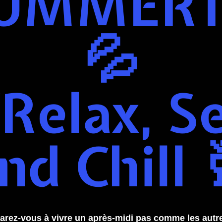
UMMERT
💦
Relax, S
nd Chill 
arez-vous à vivre un après-midi pas comme les autr