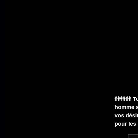
👫👭👬 T
homme se
vos désir
pour les 