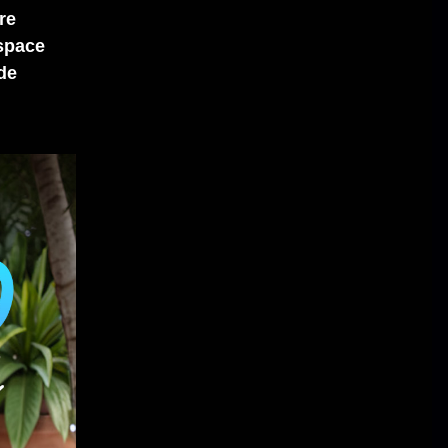
re
espace
de