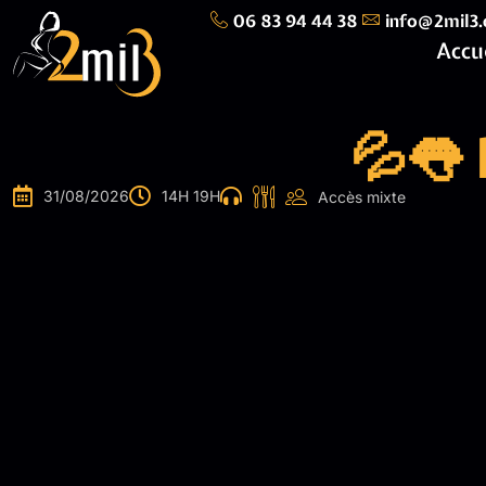
06 83 94 44 38
info@2mil3
Accu
💦👅
31/08/2026
14H 19H
Accès mixte