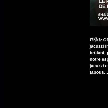
🍑💦✨ Of
jacuzzi 
brûlant,
notre esp
jacuzzi e
tabous…