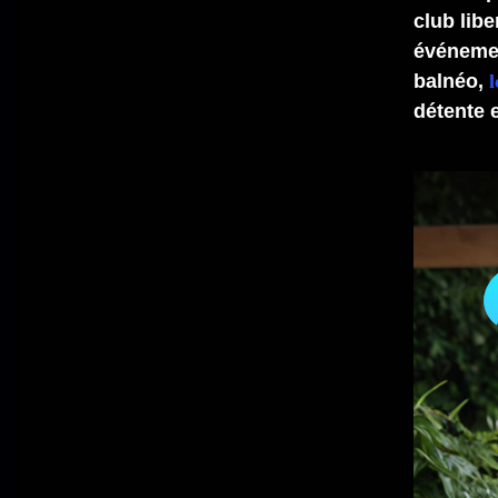
club lib
événemen
balnéo,
l
détente e