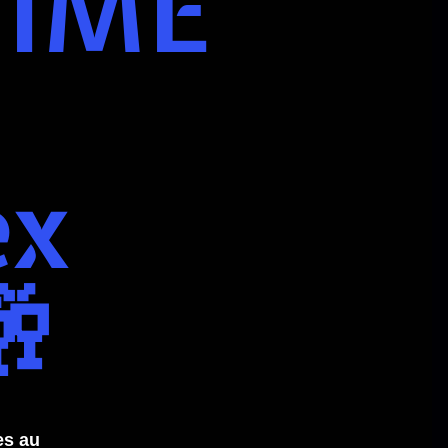
IME
ex
🥂
es au