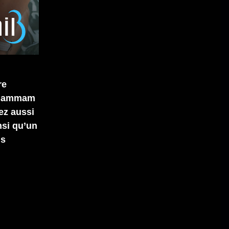
re
e hammam
ez aussi
nsi qu’un
ns