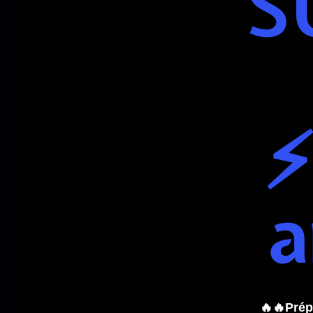
S
⚡
a
🔥🔥Prép