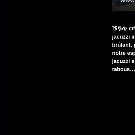
🍑💦✨ Of
jacuzzi 
brûlant,
notre esp
jacuzzi e
tabous…