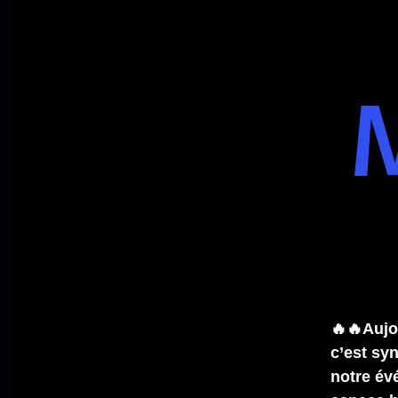
🔥🔥Aujo
c’est s
notre év