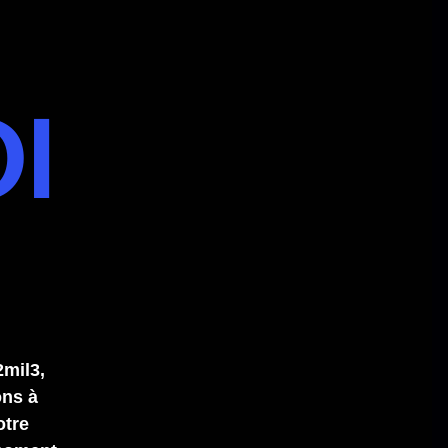
I
2mil3,
ns à
otre