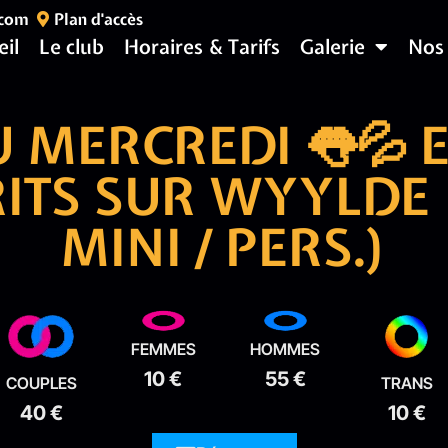
.com
Plan d'accès
eil
Le club
Horaires & Tarifs
Galerie
Nos
U MERCREDI 👅💦 
RITS SUR WYYLDE 
MINI / PERS.)
FEMMES
HOMMES
10 €
55 €
COUPLES
TRANS
40 €
10 €