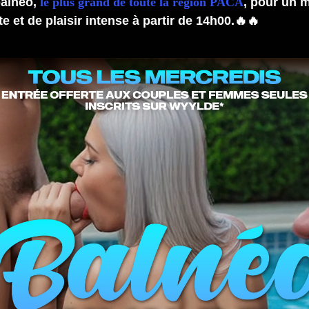
balnéo,
le plus grand de toute la région PACA
, pour un 
e et de plaisir intense à partir de 14h00.🔥🔥