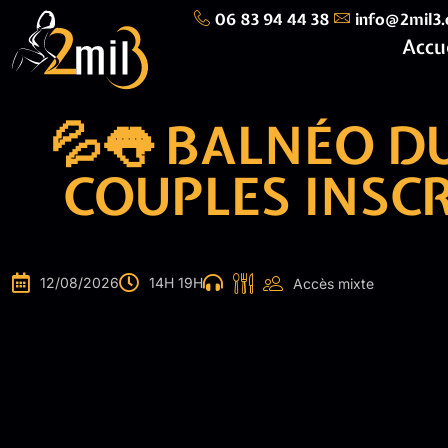
06 83 94 44 38
info@2mil3
Accu
💦👅 BALNÉO D
COUPLES INSC
12/08/2026
14H 19H
Accès mixte