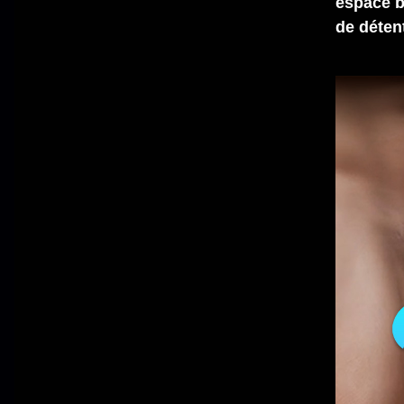
espace 
de détent