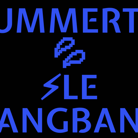
UMMERT
💦
⚡LE
ANGBA