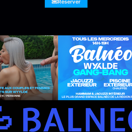
Réserver
 BALN