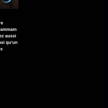
re
e hammam
ez aussi
nsi qu’un
ns