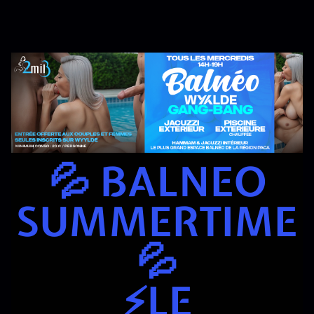
💦 BALNEO
SUMMERTIME
💦
⚡LE