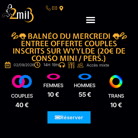
💦👅 BALNÉO DU MERCREDI 👅💦
ENTREE OFFERTE COUPLES
INSCRITS SUR WYYLDE (20€ DE
CONSO MINI / PERS.)
02/09/2026
14H 19H
Accès mixte
FEMMES
HOMMES
10 €
55 €
COUPLES
TRANS
40 €
10 €
Réserver