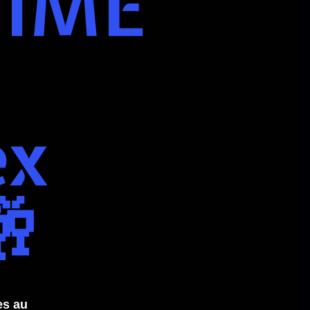
IME
ex
🥂
es au