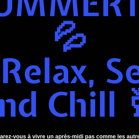
UMMERT
💦
Relax, S
nd Chill 
arez-vous à vivre un après-midi pas comme les autr