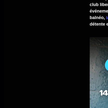
club lib
événemen
balnéo,
l
détente e