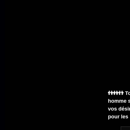
👫👭👬 T
homme se
vos désir
pour les 