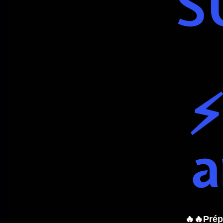
S
⚡
a
🔥🔥Prép