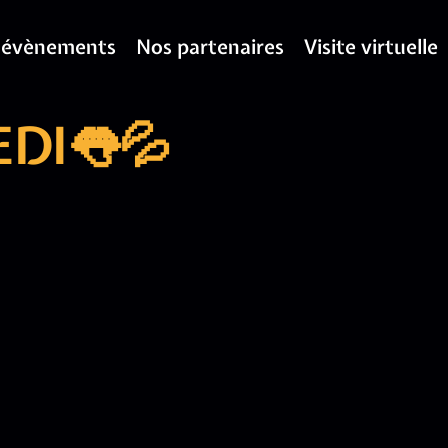
 évènements
Nos partenaires
Visite virtuelle
DI👅💦