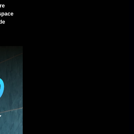
re
espace
de