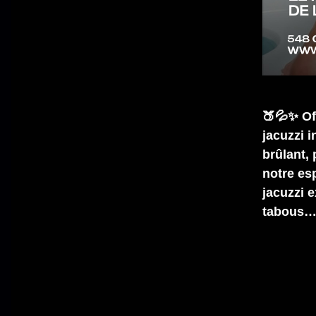
🍑💦✨ Of
jacuzzi 
brûlant,
notre esp
jacuzzi e
tabous…