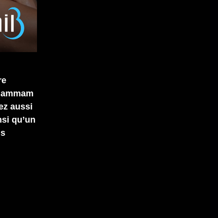
re
e hammam
ez aussi
nsi qu’un
ns